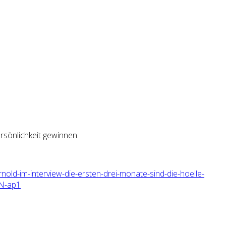
sönlichkeit gewinnen:
nold-im-interview
-die-ersten-drei-monate-si
nd-die-hoelle-
N-
ap1