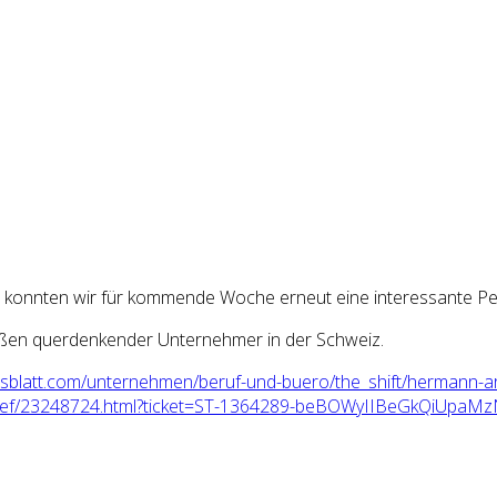
konnten wir für kommende Woche erneut eine interessante Per
aßen querdenkender Unternehmer in der Schweiz.
blatt.com/
unternehmen/
beruf-und-buero/the_shift/
hermann-ar
ef/
23248724.html?ticket=ST-136
4289-beBOWyIIBeGkQiUpaMz