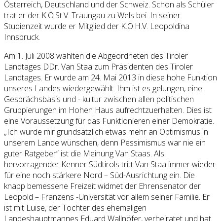
Österreich, Deutschland und der Schweiz. Schon als Schüler
trat er der K.Ö.St.V. Traungau zu Wels bei. In seiner
Studienzeit wurde er Mitglied der K.Ö.H.V. Leopoldina
Innsbruck.
Am 1. Juli 2008 wählten die Abgeordneten des Tiroler
Landtages DDr. Van Staa zum Präsidenten des Tiroler
Landtages. Er wurde am 24. Mai 2013 in diese hohe Funktion
unseres Landes wiedergewählt. Ihm ist es gelungen, eine
Gesprächsbasis und - kultur zwischen allen politischen
Gruppierungen im Hohen Haus aufrechtzuerhalten. Dies ist
eine Voraussetzung für das Funktionieren einer Demokratie.
„Ich würde mir grundsätzlich etwas mehr an Optimismus in
unserem Lande wünschen, denn Pessimismus war nie ein
guter Ratgeber“ ist die Meinung Van Staas. Als
hervorragender Kenner Südtirols tritt Van Staa immer wieder
für eine noch stärkere Nord – Süd-Ausrichtung ein. Die
knapp bemessene Freizeit widmet der Ehrensenator der
Leopold – Franzens -Universität vor allem seiner Familie. Er
ist mit Luise, der Tochter des ehemaligen
Landeshauptmannes Eduard Wallnöfer, verheiratet und hat