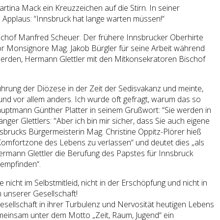
tina Mack ein Kreuzzeichen auf die Stirn. In seiner
 Applaus: “Innsbruck hat lange warten müssen!“
Bischof Manfred Scheuer. Der frühere Innsbrucker Oberhirte
r Monsignore Mag. Jakob Bürgler für seine Arbeit während
werden, Hermann Glettler mit den Mitkonsekratoren Bischof
ührung der Diözese in der Zeit der Sedisvakanz und meinte,
nd vor allem anders. Ich wurde oft gefragt, warum das so
auptmann Günther Platter in seinem Grußwort: “Sie werden in
nger Glettlers: "Aber ich bin mir sicher, dass Sie auch eigene
nnsbrucks Bürgermeisterin Mag. Christine Oppitz-Plörer hieß
Komfortzone des Lebens zu verlassen“ und deutet dies „als
 Hermann Glettler die Berufung des Papstes für Innsbruck
 empfinden“.
icht im Selbstmitleid, nicht in der Erschöpfung und nicht in
n unserer Gesellschaft!
Gesellschaft in ihrer Turbulenz und Nervosität heutigen Lebens
emeinsam unter dem Motto „Zeit, Raum, Jugend“ ein