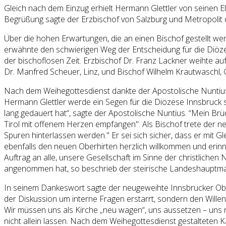
Gleich nach dem Einzug erhielt Hermann Glettler von seinen El
Begrüßung sagte der Erzbischof von Salzburg und Metropolit d
Über die hohen Erwartungen, die an einen Bischof gestellt wer
erwähnte den schwierigen Weg der Entscheidung für die Diöz
der bischoflosen Zeit. Erzbischof Dr. Franz Lackner weihte 
Dr. Manfred Scheuer, Linz, und Bischof Wilhelm Krautwaschl,
Nach dem Weihegottesdienst dankte der Apostolische Nuntius, 
Hermann Glettler werde ein Segen für die Diözese Innsbruck s
lang gedauert hat“, sagte der Apostolische Nuntius. “Mein Br
Tirol mit offenem Herzen empfangen". Als Bischof trete der neu
Spuren hinterlassen werden." Er sei sich sicher, dass er mit G
ebenfalls den neuen Oberhirten herzlich willkommen und erin
Auftrag an alle, unsere Gesellschaft im Sinne der christlichen
angenommen hat, so beschrieb der steirische Landeshauptman
In seinem Dankeswort sagte der neugeweihte Innsbrucker Oberhi
der Diskussion um interne Fragen erstarrt, sondern den Willen 
Wir müssen uns als Kirche „neu wagen“, uns aussetzen – uns ni
nicht allein lassen. Nach dem Weihegottesdienst gestalteten 