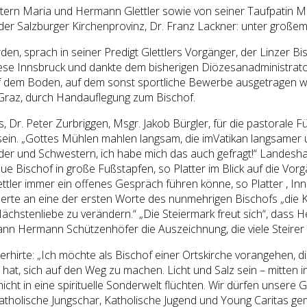
tern Maria und Hermann Glettler sowie von seiner Taufpatin Mar
er Salzburger Kirchenprovinz, Dr. Franz Lackner: unter großem
den, sprach in seiner Predigt Glettlers Vorgänger, der Linzer 
ese Innsbruck und dankte dem bisherigen Diözesanadministrato
auf dem Boden, auf dem sonst sportliche Bewerbe ausgetragen 
 Graz, durch Handauflegung zum Bischof.
Dr. Peter Zurbriggen, Msgr. Jakob Bürgler, für die pastorale F
ein. „Gottes Mühlen mahlen langsam, die imVatikan langsamer u
üder und Schwestern, ich habe mich das auch gefragt!“ Landesh
e Bischof in große Fußstapfen, so Platter im Blick auf die Vorgä
lettler immer ein offenes Gespräch führen könne, so Platter , I
nerte an eine der ersten Worte des nunmehrigen Bischofs „die 
 Nächstenliebe zu verändern.“ „Die Steiermark freut sich“, dass
n Hermann Schützenhöfer die Auszeichnung, die viele Steirer
rte: „Ich möchte als Bischof einer Ortskirche vorangehen, die n
hat, sich auf den Weg zu machen. Licht und Salz sein – mitten i
cht in eine spirituelle Sonderwelt flüchten. Wir dürfen unsere 
Katholische Jungschar, Katholische Jugend und Young Caritas g