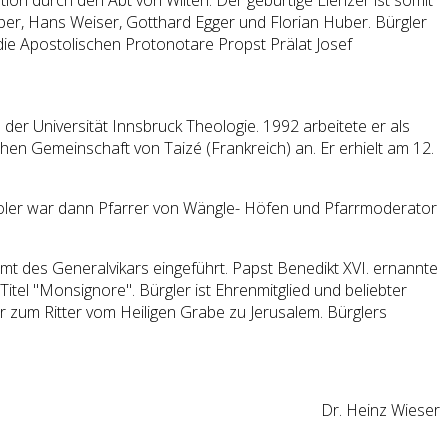
uber, Hans Weiser, Gotthard Egger und Florian Huber. Bürgler
die Apostolischen Protonotare Propst Prälat Josef
er Universität Innsbruck Theologie. 1992 arbeitete er als
chen Gemeinschaft von Taizé (Frankreich) an. Er erhielt am 12.
tiroler war dann Pfarrer von Wängle- Höfen und Pfarrmoderator
t des Generalvikars eingeführt. Papst Benedikt XVI. ernannte
itel "Monsignore". Bürgler ist Ehrenmitglied und beliebter
r zum Ritter vom Heiligen Grabe zu Jerusalem. Bürglers
Dr. Heinz Wieser