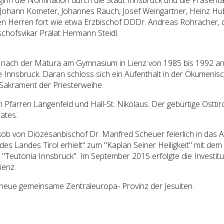
ten Johann Kometer, Johannes Rauch, Josef Weingartner, Heinz H
chen Herren fort wie etwa Erzbischof DDDr. Andreas Rohracher, 
chofsvikar Prälat Hermann Steidl.
e nach der Matura am Gymnasium in Lienz von 1985 bis 1992 an d
se Innsbruck. Daran schloss sich ein Aufenthalt in der Ökumenis
 Sakrament der Priesterweihe.
n Pfarren Längenfeld und Hall-St. Nikolaus. Der gebürtige Ost
ates.
b von Diözesanbischof Dr. Manfred Scheuer feierlich in das Am
 Landes Tirol erhielt“ zum "Kaplan Seiner Heiligkeit" mit dem T
Teutonia Innsbruck". Im September 2015 erfolgte die Investitu
ienz.
ie neue gemeinsame Zentraleuropa- Provinz der Jesuiten.