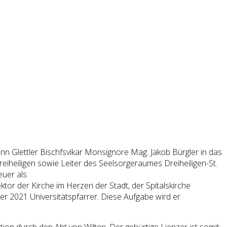
n Glettler Bischfsvikar Monsignore Mag. Jakob Bürgler in das
reiheiligen sowie Leiter des Seelsorgeraumes Dreiheiligen-St.
euer als
tor der Kirche im Herzen der Stadt, der Spitalskirche
er 2021 Universitätspfarrer. Diese Aufgabe wird er
ion durch den Abt von Wilten. Der gebürtige Lienzer ist somit