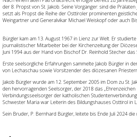
der 8. Propst von St. Jakob. Seine Vorgänger: sind die Präla
setzt als Propst die Reihe der Osttiroler prominenten geistli
Weingartner und Generalvikar Michael Weiskopf oder auch Bis
Bürgler kam am 13. August 1967 in Lienz zur Welt. Er studiert
journalistischer Mitarbeiter bei der Kirchenzeitung der Diöze
Juni 1994 aus der Hand von Bischof Dr. Reinhold Stecher das
Erste seelsorgliche Erfahrungen sammelte Jakob Bürgler in de
von Lechaschau sowie Vorsitzender des diözesanen Priesterr
Jakob Bürgler wurde am 12. September 2005 im Dom zu St. Jako
den hervorragenden Seelsorger, der 2018 das „Ehrenzeichen des
Verbindungsseelsorger der katholischen Studentenverbindung "
Schwester Maria war Leiterin des Bildungshauses Osttirol in L
Sein Bruder, P. Bernhard Bürgler, leitete bis Ende Juli 2024 d