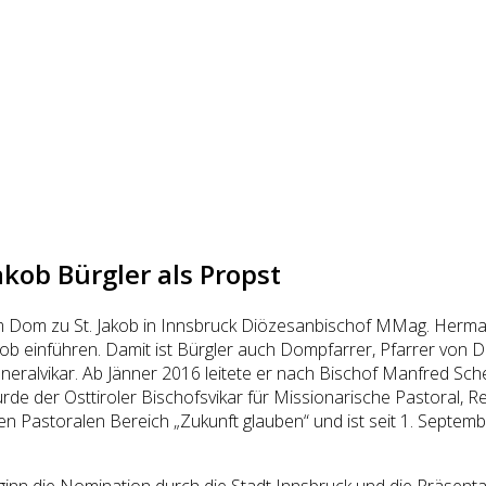
kob Bürgler als Propst
m Dom zu St. Jakob in Innsbruck Diözesanbischof MMag. Herman
kob einführen. Damit ist Bürgler auch Dompfarrer, Pfarrer von D
eneralvikar. Ab Jänner 2016 leitete er nach Bischof Manfred Sch
 der Osttiroler Bischofsvikar für Missionarische Pastoral, Rek
en Pastoralen Bereich „Zukunft glauben“ und ist seit 1. Septemb
inn die Nomination durch die Stadt Innsbruck und die Präsentat