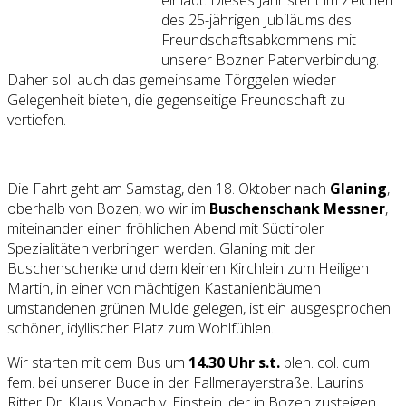
des 25-jährigen Jubiläums des
Freundschaftsabkommens mit
unserer Bozner Patenverbindung.
Daher soll auch das gemeinsame Törggelen wieder
Gelegenheit bieten, die gegenseitige Freundschaft zu
vertiefen.
Die Fahrt geht am Samstag, den 18. Oktober nach
Glaning
,
oberhalb von Bozen, wo wir im
Buschenschank Messner
,
miteinander einen fröhlichen Abend mit Südtiroler
Spezialitäten verbringen werden. Glaning mit der
Buschenschenke und dem kleinen Kirchlein zum Heiligen
Martin, in einer von mächtigen Kastanienbäumen
umstandenen grünen Mulde gelegen, ist ein ausgesprochen
schöner, idyllischer Platz zum Wohlfühlen.
Wir starten mit dem Bus um
14.30 Uhr s.t.
plen. col. cum
fem. bei unserer Bude in der Fallmerayerstraße. Laurins
Ritter Dr. Klaus Vonach v. Einstein, der in Bozen zusteigen