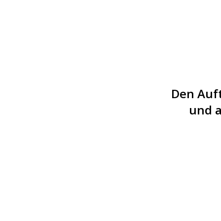
Den Auft
und a