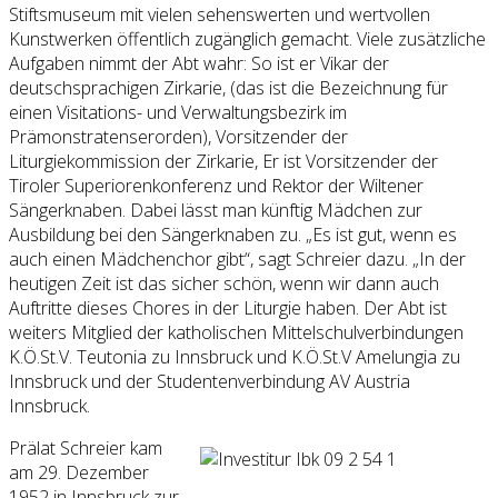
Stiftsmuseum mit vielen sehenswerten und wertvollen
Kunstwerken öffentlich zugänglich gemacht. Viele zusätzliche
Aufgaben nimmt der Abt wahr: So ist er Vikar der
deutschsprachigen Zirkarie, (das ist die Bezeichnung für
einen Visitations- und Verwaltungsbezirk im
Prämonstratenserorden), Vorsitzender der
Liturgiekommission der Zirkarie, Er ist Vorsitzender der
Tiroler Superiorenkonferenz und Rektor der Wiltener
Sängerknaben. Dabei lässt man künftig Mädchen zur
Ausbildung bei den Sängerknaben zu. „Es ist gut, wenn es
auch einen Mädchenchor gibt“, sagt Schreier dazu. „In der
heutigen Zeit ist das sicher schön, wenn wir dann auch
Auftritte dieses Chores in der Liturgie haben. Der Abt ist
weiters Mitglied der katholischen Mittelschulverbindungen
K.Ö.St.V. Teutonia zu Innsbruck und K.Ö.St.V Amelungia zu
Innsbruck und der Studentenverbindung AV Austria
Innsbruck.
Prälat Schreier kam
am 29. Dezember
1952 in Innsbruck zur