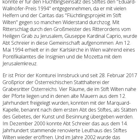
konnte er für den Flüchtlingseinsatz des Stiftes den "Eduard-
Wallnöfer-Preis 1994" entgegennehmen, da er mit vielen
Helfern und der Caritas das "Flüchtlingsprojekt im Stift
Wilten" gegen so manchen Widerstand durchzog. Mit
Ritterschlag durch den Großmeister des Ritterordens vom
Heiligen Grab zu Jerusalem, Giuseppe Kardinal Caprio, wurde
Abt Schreier in diese Gemeinschaft aufgenommen. Am 12.
Mai 1994 erhielt er in der Karlskirche in Wien während eines
Pontifikalamtes die Insignien und die Mozetta mit dem
Jerusalemkreuz.
Er ist Prior der Komturei Innsbruck und seit 28. Februar 2017
Großprior der Österreichischen Statthalterei der
Grabesritter Österreichs. Vier Räume, die im Stift Wilten nahe
der Pforte liegen und in denen alte Mauern aus dem 12.
Jahrhundert freigelegt wurden, konnten mit der Marquard-
Kapelle, benannt nach dem ersten Abt des Stiftes, als Stätten
des Gebetes, der Kunst und Besinnung übergeben werden.
Im Dezember 2000 konnte Abt Schreier das aus dem 14.
Jahrhundert stammende renovierte Leuthaus des Stiftes
Wilten wieder eröffnen. Und im Jahre 2002 wurde das