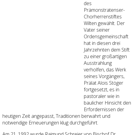
des
Prämonstratenser-
Chorherrenstiftes
Wilten gewählt. Der
Vater seiner
Ordensgemeinschaft
hat in diesen drei
Jahrzehnten dem Stift
zu einer großartigen
Ausstrahlung
verholfen, das Werk
seines Vorgängers,
Prälat Alois Stöger
fortgesetzt, es in
pastoraler wie in
baulicher Hinsicht den
Erfordernissen der
heutigen Zeit angepasst, Traditionen berwahrt und
notwendige Erneuerungen klug durchgeführt.
Am 21. 1992 wurde Raimund Schreier von Bischof Dr.