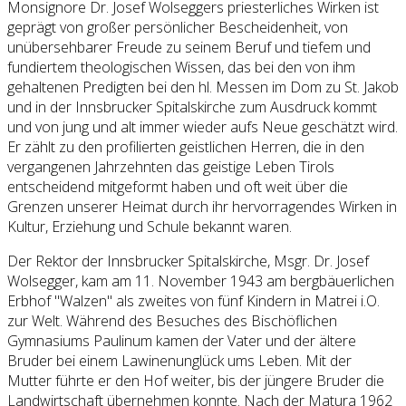
Monsignore Dr. Josef Wolseggers priesterliches Wirken ist
geprägt von großer persönlicher Bescheidenheit, von
unübersehbarer Freude zu seinem Beruf und tiefem und
fundiertem theologischen Wissen, das bei den von ihm
gehaltenen Predigten bei den hl. Messen im Dom zu St. Jakob
und in der Innsbrucker Spitalskirche zum Ausdruck kommt
und von jung und alt immer wieder aufs Neue geschätzt wird.
Er zählt zu den profilierten geistlichen Herren, die in den
vergangenen Jahrzehnten das geistige Leben Tirols
entscheidend mitgeformt haben und oft weit über die
Grenzen unserer Heimat durch ihr hervorragendes Wirken in
Kultur, Erziehung und Schule bekannt waren.
Der Rektor der Innsbrucker Spitalskirche, Msgr. Dr. Josef
Wolsegger, kam am 11. November 1943 am bergbäuerlichen
Erbhof "Walzen" als zweites von fünf Kindern in Matrei i.O.
zur Welt. Während des Besuches des Bischöflichen
Gymnasiums Paulinum kamen der Vater und der ältere
Bruder bei einem Lawinenunglück ums Leben. Mit der
Mutter führte er den Hof weiter, bis der jüngere Bruder die
Landwirtschaft übernehmen konnte. Nach der Matura 1962