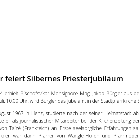
r feiert Silbernes Priesterjubiläum
94 erhielt Bischofsvikar Monsignore Mag. Jakob Bürgler aus 
li, 10.00 Uhr, wird Bürgler das Jubelamt in der Stadtpfarrkirche S
August 1967 in Lienz, studierte nach der seiner Heimatstadt 
e er als journalistischer Mitarbeiter bei der Kirchenzeitung d
n Taizé (Frankreich) an. Erste seelsorgliche Erfahrungen sam
tiroler war dann Pfarrer von Wängle-Höfen und Pfarrmod