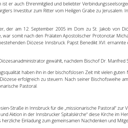
en ist er auch Ehrenmitglied und beliebter Verbindungsseelsorg
rglers Investitur zum Ritter vom Heiligen Grabe zu Jerusalem. 
er, der am 12. September 2005 im Dom zu St. Jakob von Diöz
e, war somit nach den Prälaten Apostolischer Protonotar Michae
4 bestehenden Diözese Innsbruck. Papst Benedikt XVI. ernannte
iözesanadministrator gewählt, nachdem Bischof Dr. Manfred S
gsqualität haben ihn in der bischofslosen Zeit mit vielen guten 
er Diözese erfolgreich zu steuern. Nach seiner Bischofsweihe 
narische Pastoral.
sien-Straße in Innsbruck für die „missionarische Pastoral“ zur V
nd Aktion in der Innsbrucker Spitalskirche“ diese Kirche im H
ch als herzliche Einladung zum gemeinsamen Nachdenken und Mi