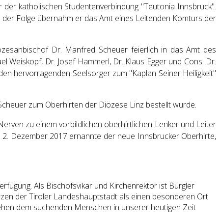
er der katholischen Studentenverbindung "Teutonia Innsbruck".
In der Folge übernahm er das Amt eines Leitenden Komturs der
esanbischof Dr. Manfred Scheuer feierlich in das Amt des
l Weiskopf, Dr. Josef Hammerl, Dr. Klaus Egger und Cons. Dr.
 den hervorragenden Seelsorger zum "Kaplan Seiner Heiligkeit"
cheuer zum Oberhirten der Diözese Linz bestellt wurde.
Nerven zu einem vorbildlichen oberhirtlichen Lenker und Leiter
am 2. Dezember 2017 ernannte der neue Innsbrucker Oberhirte,
erfügung. Als Bischofsvikar und Kirchenrektor ist Bürgler
erzen der Tiroler Landeshauptstadt als einen besonderen Ort
tgehen dem suchenden Menschen in unserer heutigen Zeit