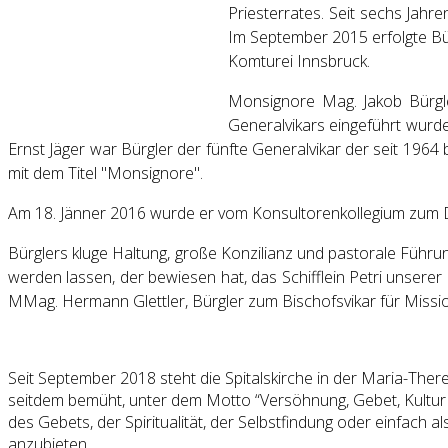
Priesterrates. Seit sechs Jahr
Im September 2015 erfolgte Bü
Komturei Innsbruck.
Monsignore Mag. Jakob Bürgl
Generalvikars eingeführt wurd
Ernst Jäger war Bürgler der fünfte Generalvikar der seit 196
mit dem Titel "Monsignore".
Am 18. Jänner 2016 wurde er vom Konsultorenkollegium zum D
Bürglers kluge Haltung, große Konzilianz und pastorale Führun
werden lassen, der bewiesen hat, das Schifflein Petri unser
MMag. Hermann Glettler, Bürgler zum Bischofsvikar für Missio
Seit September 2018 steht die Spitalskirche in der Maria-There
seitdem bemüht, unter dem Motto “Versöhnung, Gebet, Kultur u
des Gebets, der Spiritualität, der Selbstfindung oder einfa
anzubieten.